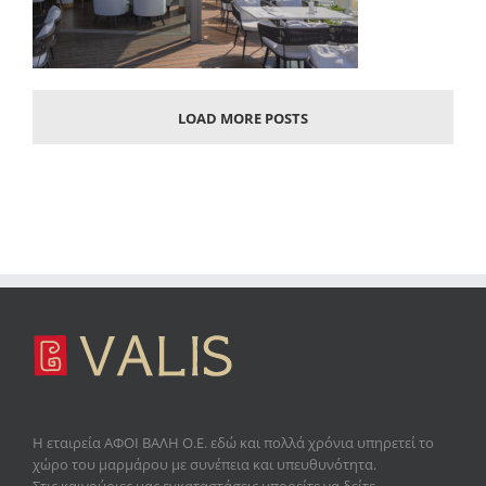
LOAD MORE POSTS
Η εταιρεία
ΑΦΟΙ ΒΑΛΗ Ο.Ε.
εδώ και πολλά χρόνια υπηρετεί το
χώρο του μαρμάρου με συνέπεια και υπευθυνότητα.