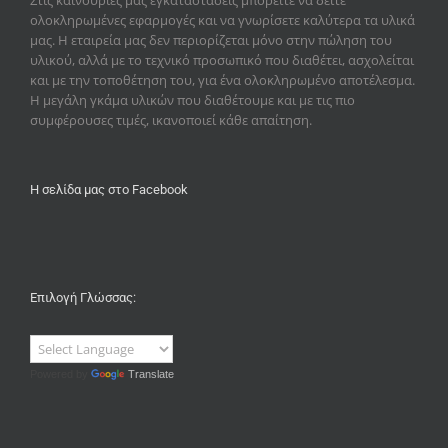
Στις καινούριες μας εγκαταστάσεις μπορείτε να δείτε
ολοκληρωμένες εφαρμογές και να γνωρίσετε καλύτερα τα υλικά
μας. Η εταιρεία μας δεν περιορίζεται μόνο στην πώληση του
υλικού, αλλά με το τεχνικό προσωπικό που διαθέτει, ασχολείται
και με την τοποθέτηση του, για ένα ολοκληρωμένο αποτέλεσμα.
Η μεγάλη γκάμα υλικών που διαθέτουμε και με τις πιο
συμφέρουσες τιμές, ικανοποιεί κάθε απαίτηση.
Η σελίδα μας στο Facebook
Επιλογή Γλώσσας:
Powered by
Translate