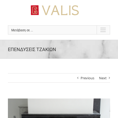
Μετάβαση
στο
περιεχόμενο
Μετάβαση σε ...
ΕΠΕΝΔΥΣΕΙΣ ΤΖΑΚΙΩΝ
Previous
Next
View
Larger
Image