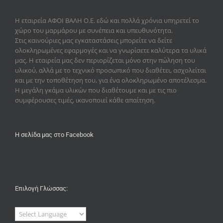
Η εταιρεία
ΑΦΟΙ ΒΑΛΗ Ο.Ε.
εδώ και πολλά χρόνια υπηρετεί το
χώρο του μαρμάρου με συνέπεια και υπευθυνότητα.
Στις καινούριες μας εγκαταστάσεις μπορείτε να δείτε
ολοκληρωμένες εφαρμογές και να γνωρίσετε καλύτερα τα υλικά
μας. Η εταιρεία μας δεν περιορίζεται μόνο στην πώληση του
υλικού, αλλά με το τεχνικό προσωπικό που διαθέτει, ασχολείται
και με την τοποθέτηση του, για ένα ολοκληρωμένο αποτέλεσμα.
Η μεγάλη γκάμα υλικών που διαθέτουμε και με τις πιο
συμφέρουσες τιμές, ικανοποιεί κάθε απαίτηση.
Η σελίδα μας στο Facebook
Επιλογή Γλώσσας: