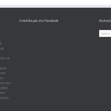
Η σελίδα μας στο Facebook
Επιλογή
Powered
ά
 με
είτε να
ιρεία
 του
που
ηση του,
εγάλη
 πιο
ίτηση.