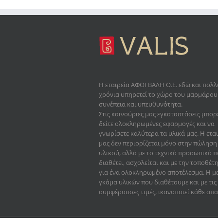
Η εταιρεία
ΑΦΟΙ ΒΑΛΗ Ο.Ε.
εδώ και πολλ
χρόνια υπηρετεί το χώρο του μαρμάρου
συνέπεια και υπευθυνότητα.
Στις καινούριες μας εγκαταστάσεις μπορ
δείτε ολοκληρωμένες εφαρμογές και να
γνωρίσετε καλύτερα τα υλικά μας. Η ετα
μας δεν περιορίζεται μόνο στην πώληση
υλικού, αλλά με το τεχνικό προσωπικό 
διαθέτει, ασχολείται και με την τοποθέτ
για ένα ολοκληρωμένο αποτέλεσμα. Η μ
γκάμα υλικών που διαθέτουμε και με τις
συμφέρουσες τιμές, ικανοποιεί κάθε απα