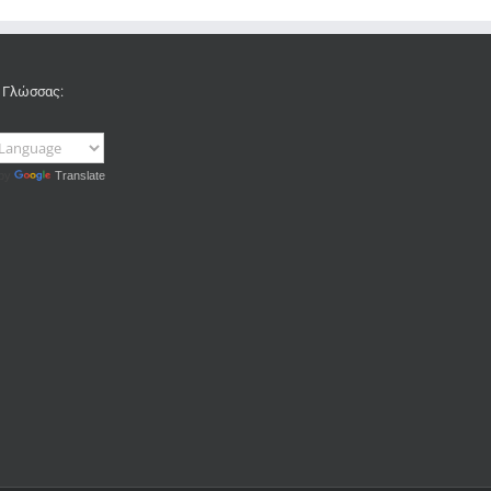
 Γλώσσας:
 by
Translate