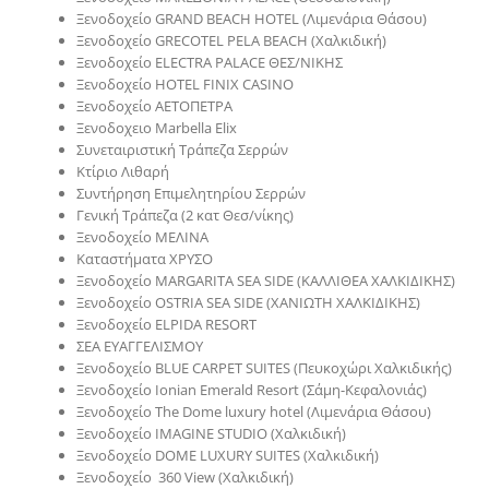
Ξενοδοχείο GRAND BEACH HOTEL (Λιμενάρια Θάσου)
Ξενοδοχείο GRECOTEL PELA BEACH (Χαλκιδική)
Ξενοδοχείο ELECTRA PALACE ΘΕΣ/ΝΙΚΗΣ
Ξενοδοχείο HOTEL FINIX CASINO
Ξενοδοχείο ΑΕΤΟΠΕΤΡΑ
Ξενοδοχειο Marbella Elix
Συνεταιριστική Τράπεζα Σερρών
Κτίριο Λιθαρή
Συντήρηση Επιμελητηρίου Σερρών
Γενική Τράπεζα (2 κατ Θεσ/νίκης)
Ξενοδοχείο ΜΕΛΙΝΑ
Καταστήματα ΧΡΥΣΟ
Ξενοδοχείο MARGARITA SEA SIDE (ΚΑΛΛΙΘΕΑ ΧΑΛΚΙΔΙΚΗΣ)
Ξενοδοχείο OSTRIA SEA SIDE (ΧΑΝΙΩΤΗ ΧΑΛΚΙΔΙΚΗΣ)
Ξενοδοχείο ELPIDA RESORT
ΣΕΑ ΕΥΑΓΓΕΛΙΣΜΟΥ
Ξενοδοχείο BLUE CARPET SUITES (Πευκοχώρι Χαλκιδικής)
Ξενοδοχείο Ionian Emerald Resort (Σάμη-Κεφαλονιάς)
Ξενοδοχείο The Dome luxury hotel (Λιμενάρια Θάσου)
Ξενοδοχείο IMAGINE STUDIO (Χαλκιδική)
Ξενοδοχείο DOME LUXURY SUITES (Χαλκιδική)
Ξενοδοχείο 360 View (Χαλκιδική)