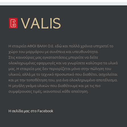
Η εταιρεία
ΑΦΟΙ ΒΑΛΗ Ο.Ε.
εδώ και πολλά χρόνια υπηρετεί το
χώρο του μαρμάρου με συνέπεια και υπευθυνότητα.
Στις καινούριες μας εγκαταστάσεις μπορείτε να δείτε
ολοκληρωμένες εφαρμογές και να γνωρίσετε καλύτερα τα υλικά
μας. Η εταιρεία μας δεν περιορίζεται μόνο στην πώληση του
υλικού, αλλά με το τεχνικό προσωπικό που διαθέτει, ασχολείται
και με την τοποθέτηση του, για ένα ολοκληρωμένο αποτέλεσμα.
Η μεγάλη γκάμα υλικών που διαθέτουμε και με τις πιο
συμφέρουσες τιμές, ικανοποιεί κάθε απαίτηση.
Η σελίδα μας στο Facebook